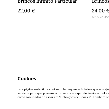
Brincos Infinito Particular
Brincos
22,00 €
24,00 
MAIS VARIA
Cookies
Contacte-nos
Term
Esta página web utiliza cookies. São pequenos ficheiros que nos aj
serviços, para que possamos tornar a sua experiência ainda melhor
como são usados ao clicar em "Definições de Cookies". Também po