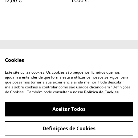
12,00 €
12,00 €
Contacte-nos
Termos e Condições
Cookies
Política de
Política de cookies
Privacidade
Este site utiliza cookies. Os cookies são pequenos ficheiros que nos
Livro de Reclamações
ajudam a entender de que forma está a utilizar os nossos serviços, para
que possamos tornar a sua experiência ainda melhor. Pode descobrir
mais sobre cookies e controlar como são usados clicando em "Definições
de Cookies". Também pode consultar a nossa
Política de Cookies
.
Aceitar Todos
©
2026
Cássia Atelier
Definições de Cookies
powered by