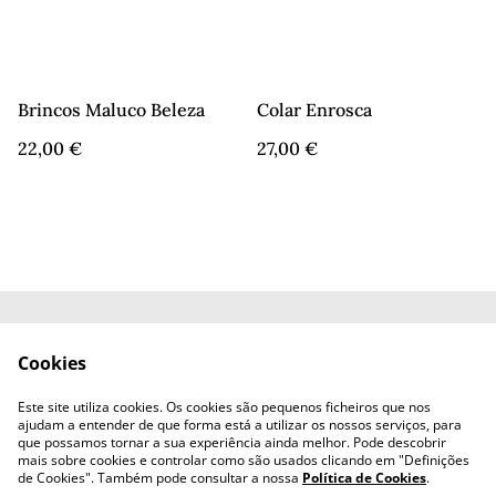
Brincos Maluco Beleza
Colar Enrosca
22,00 €
27,00 €
Contacte-nos
Termos e Condições
Cookies
Política de
Política de cookies
Privacidade
Este site utiliza cookies. Os cookies são pequenos ficheiros que nos
Livro de Reclamações
ajudam a entender de que forma está a utilizar os nossos serviços, para
que possamos tornar a sua experiência ainda melhor. Pode descobrir
mais sobre cookies e controlar como são usados clicando em "Definições
de Cookies". Também pode consultar a nossa
Política de Cookies
.